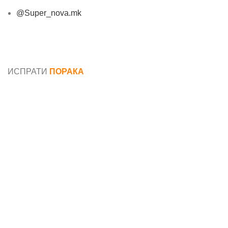
@Super_nova.mk
Општи услови и политика за заштита на лични
податоци
ИСПРАТИ
ПОРАКА
Име*
Е-маил*
Порака*