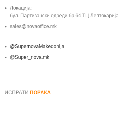
Локација:
бул. Партизански одреди бр.64 ТЦ Лептокарија
sales@novaoffice.mk
@SupernovaMakedonija
@Super_nova.mk
Општи услови и политика за заштита на лични
податоци
ИСПРАТИ
ПОРАКА
Име*
Е-маил*