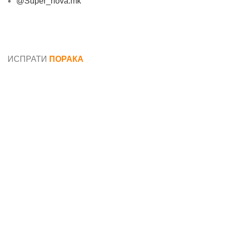
@Super_nova.mk
Општи услови и политика за заштита на лични
податоци
ИСПРАТИ
ПОРАКА
Име*
Е-маил*
Порака*