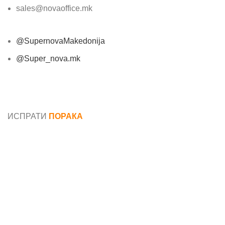
sales@novaoffice.mk
@SupernovaMakedonija
@Super_nova.mk
Општи услови и политика за заштита на лични
податоци
ИСПРАТИ
ПОРАКА
Име*
Е-маил*
Порака*