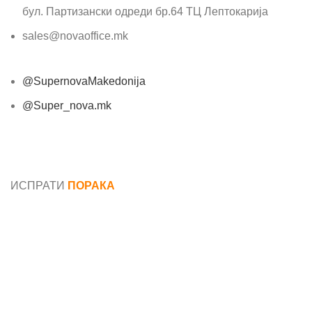
бул. Партизански одреди бр.64 ТЦ Лептокарија
sales@novaoffice.mk
@SupernovaMakedonija
@Super_nova.mk
Општи услови и политика за заштита на лични
податоци
ИСПРАТИ
ПОРАКА
Име*
Е-маил*
Порака*