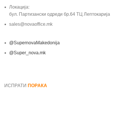
Локација:
бул. Партизански одреди бр.64 ТЦ Лептокарија
sales@novaoffice.mk
@SupernovaMakedonija
@Super_nova.mk
Општи услови и политика за заштита на лични
податоци
ИСПРАТИ
ПОРАКА
Име*
Е-маил*