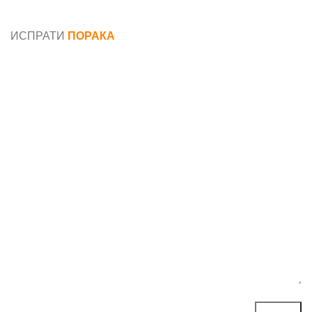
Општи услови и политика за заштита на лични
податоци
ИСПРАТИ
ПОРАКА
Име*
Е-маил*
Порака*