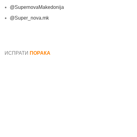
@SupernovaMakedonija
@Super_nova.mk
Општи услови и политика за заштита на лични
податоци
ИСПРАТИ
ПОРАКА
Име*
Е-маил*
Порака*