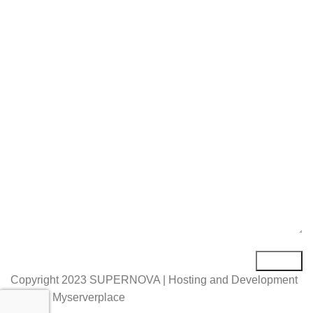
Име*
Е-маил*
Порака*
Copyright
2023 SUPERNOVA | Hosting and Development
by MSP Myserverplace