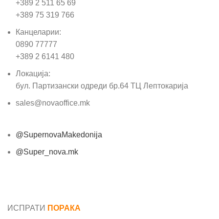
+389 2 511 65 69
+389 75 319 766
Канцеларии:
0890 77777
+389 2 6141 480
Локација:
бул. Партизански одреди бр.64 ТЦ Лептокарија
sales@novaoffice.mk
@SupernovaMakedonija
@Super_nova.mk
Општи услови и политика за заштита на лични
податоци
ИСПРАТИ
ПОРАКА