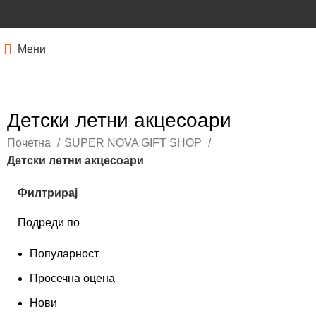
Мени
Детски летни акцесоари
Почетна
SUPER NOVA GIFT SHOP
Детски летни акцесоари
Филтрирај
Подреди по
Популарност
Просечна оцена
Нови