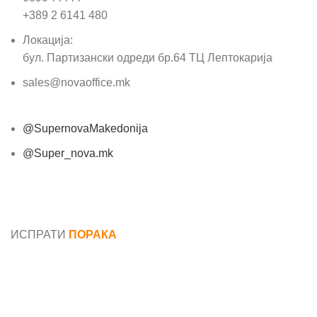
+389 2 6141 480
Локација:
бул. Партизански одреди бр.64 ТЦ Лептокарија
sales@novaoffice.mk
@SupernovaMakedonija
@Super_nova.mk
Општи услови и политика за заштита на лични
податоци
ИСПРАТИ
ПОРАКА
Име*
Е-маил*