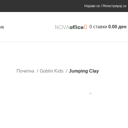
Најави се / Регистрирај се
0
ставки
0.00
ден
ик
Почетна
Goblin Kids
Jumping Clay