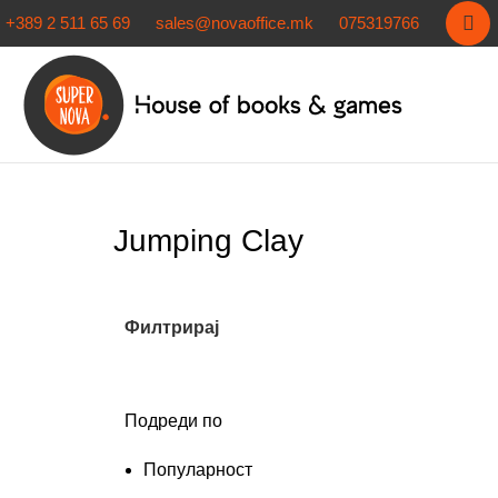
+389 2 511 65 69
sales@novaoffice.mk
075319766
Jumping Clay
Филтрирај
Подреди по
Популарност