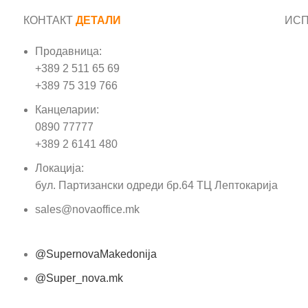
КОНТАКТ
ДЕТАЛИ
ИС
Продавница:
Име
+389 2 511 65 69
+389 75 319 766
Е-м
Канцеларии:
0890 77777
Пор
+389 2 6141 480
Локација:
бул. Партизански одреди бр.64 ТЦ Лептокарија
sales@novaoffice.mk
@SupernovaMakedonija
@Super_nova.mk