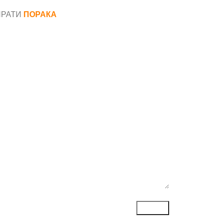
ПРАТИ
ПОРАКА
*
аил*
ака*