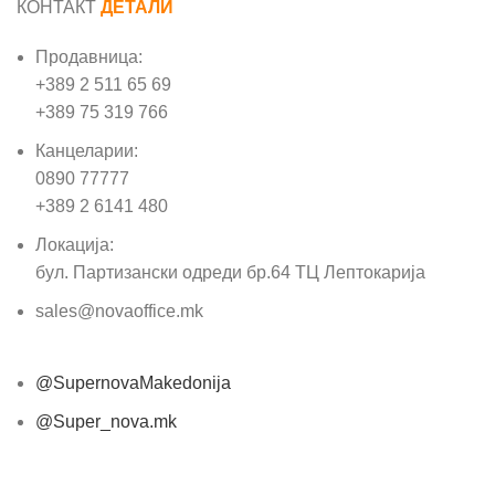
КОНТАКТ
ДЕТАЛИ
Продавница:
+389 2 511 65 69
+389 75 319 766
Канцеларии:
0890 77777
+389 2 6141 480
Локација:
бул. Партизански одреди бр.64 ТЦ Лептокарија
sales@novaoffice.mk
@SupernovaMakedonija
@Super_nova.mk
Општи услови и политика за заштита на лични