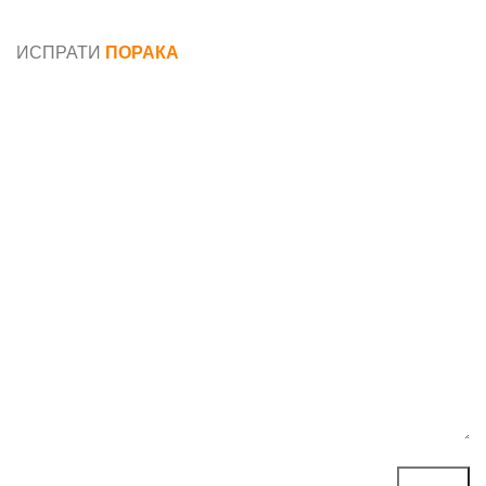
податоци
ИСПРАТИ
ПОРАКА
Име*
Е-маил*
Порака*