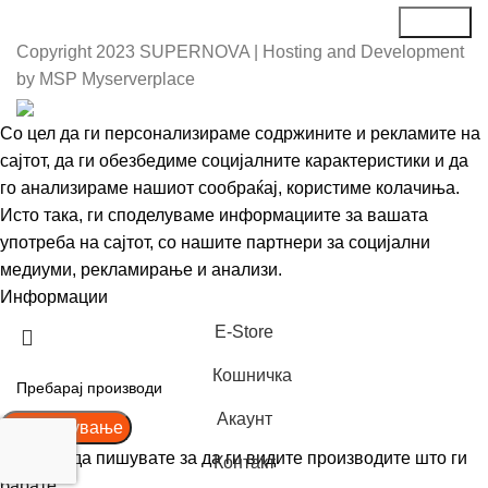
Copyright
2023 SUPERNOVA | Hosting and Development
by MSP Myserverplace
Со цел да ги персонализираме содржините и рекламите на
сајтот, да ги обезбедиме социјалните карактеристики и да
го анализираме нашиот сообраќај, користиме колачиња.
Исто така, ги споделуваме информациите за вашата
употреба на сајтот, со нашите партнери за социјални
медиуми, рекламирање и анализи.
Информации
Се согласувам
Е-Store
Кошничка
Акаунт
Пребарување
Почнете да пишувате за да ги видите производите што ги
Контакт
барате.