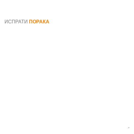
Општи услови и политика за заштита на лични
податоци
ИСПРАТИ
ПОРАКА
Име*
Е-маил*
Порака*