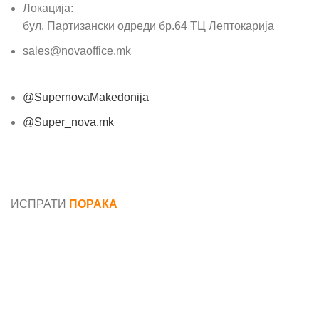
Локација:
бул. Партизански одреди бр.64 ТЦ Лептокарија
sales@novaoffice.mk
@SupernovaMakedonija
@Super_nova.mk
Општи услови и политика за заштита на лични
податоци
ИСПРАТИ
ПОРАКА
Име*
Е-маил*