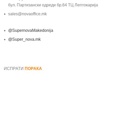
бул. Партизански одреди бр.64 ТЦ Лептокарија
sales@novaoffice.mk
@SupernovaMakedonija
@Super_nova.mk
Општи услови и политика за заштита на лични
податоци
ИСПРАТИ
ПОРАКА
Име*
Е-маил*