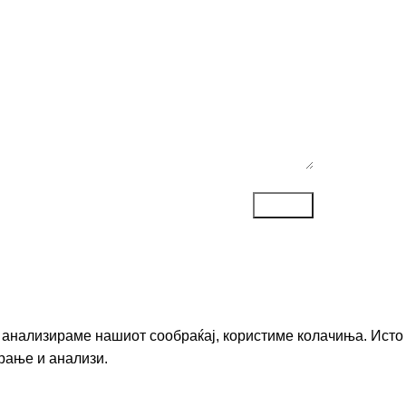
ака*
го анализираме нашиот сообраќај, користиме колачиња. Исто
рање и анализи.