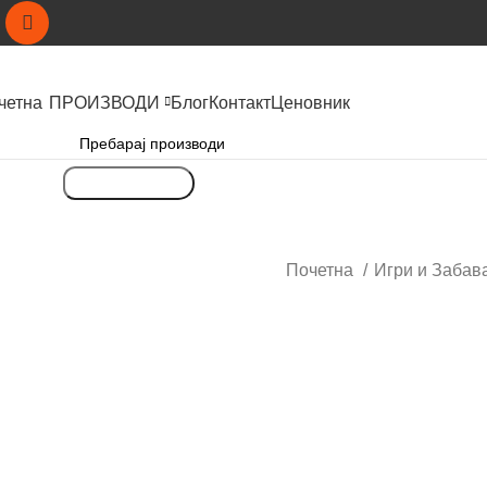
четна
ПРОИЗВОДИ
Блог
Контакт
Ценовник
Пребарување
Почетна
Игри и Забав