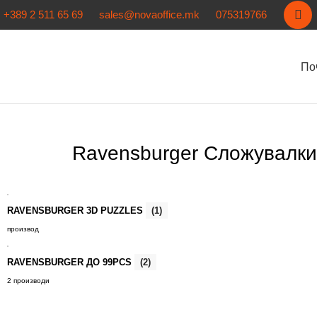
+389 2 511 65 69
sales@novaoffice.mk
075319766
По
Ravensburger Сложувалки
RAVENSBURGER 3D PUZZLES
(1)
производ
RAVENSBURGER ДО 99PCS
(2)
2 производи