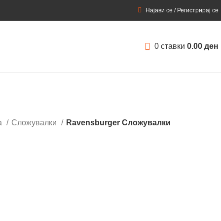
Најави се / Регистрирај се
0
ставки
0.00
ден
а
Сложувалки
Ravensburger Сложувалки