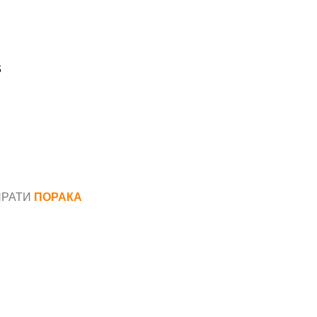
s
ПРАТИ
ПОРАКА
*
аил*