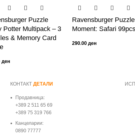
nsburger Puzzle
Ravensburger Puzzle
 Potter Multipack – 3
Moment: Safari 99pc
les & Memory Card
290.00
ден
e
0
ден
КОНТАКТ
ДЕТАЛИ
ИС
Продавница:
Име
+389 2 511 65 69
+389 75 319 766
Е-м
Канцеларии:
0890 77777