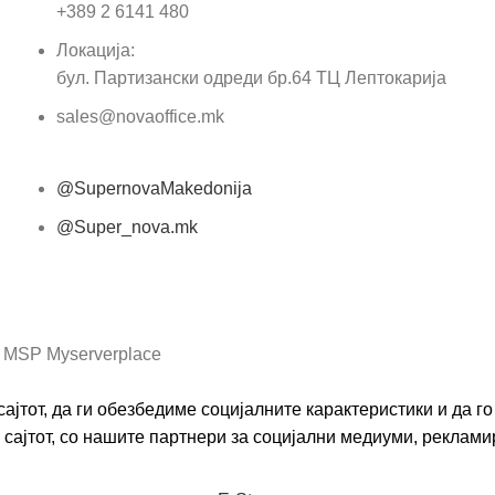
Пор
+389 2 6141 480
Локација:
бул. Партизански одреди бр.64 ТЦ Лептокарија
sales@novaoffice.mk
@SupernovaMakedonija
@Super_nova.mk
Општи услови и политика за заштита на лични
податоци
 MSP Myserverplace
ајтот, да ги обезбедиме социјалните карактеристики и да 
сајтот, со нашите партнери за социјални медиуми, реклами