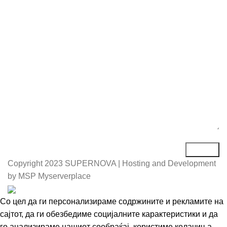
Е-маил*
Порака*
Copyright
2023 SUPERNOVA | Hosting and Development
by MSP Myserverplace
Со цел да ги персонализираме содржините и рекламите на
сајтот, да ги обезбедиме социјалните карактеристики и да
го анализираме нашиот сообраќај, користиме колачиња.