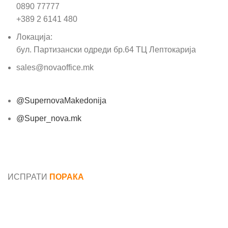
0890 77777
+389 2 6141 480
Локација:
бул. Партизански одреди бр.64 ТЦ Лептокарија
sales@novaoffice.mk
@SupernovaMakedonija
@Super_nova.mk
Општи услови и политика за заштита на лични
податоци
ИСПРАТИ
ПОРАКА
Име*