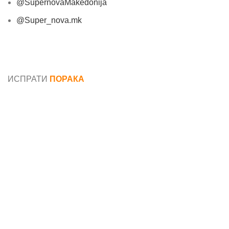
@SupernovaMakedonija
@Super_nova.mk
Општи услови и политика за заштита на лични
податоци
ИСПРАТИ
ПОРАКА
Име*
Е-маил*
Порака*