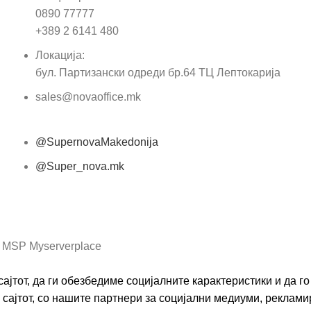
0890 77777
Пор
+389 2 6141 480
Локација:
бул. Партизански одреди бр.64 ТЦ Лептокарија
sales@novaoffice.mk
@SupernovaMakedonija
@Super_nova.mk
Општи услови и политика за заштита на лични
податоци
 MSP Myserverplace
ајтот, да ги обезбедиме социјалните карактеристики и да 
сајтот, со нашите партнери за социјални медиуми, реклами