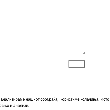
ака*
го анализираме нашиот сообраќај, користиме колачиња. Исто
рање и анализи.