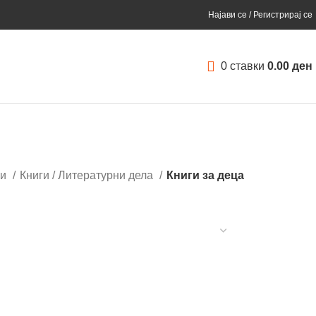
Најави се / Регистрирај се
0
ставки
0.00
ден
ки
Книги / Литературни дела
Книги за деца