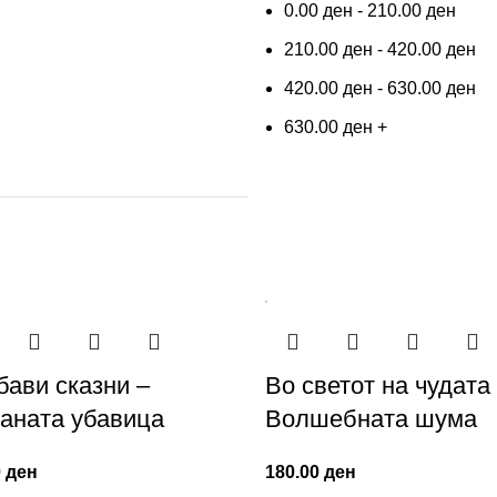
0.00
ден
-
210.00
ден
210.00
ден
-
420.00
ден
420.00
ден
-
630.00
ден
630.00
ден
+
бави сказни –
Во светот на чудата
аната убавица
Волшебната шума
0
ден
180.00
ден