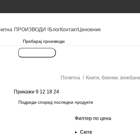
четна
ПРОИЗВОДИ
Блог
Контакт
Ценовник
Пребарување
Почетна
Книги, боенки, вежбан
Прикажи
9
12
18
24
Филтер по цена
Сите