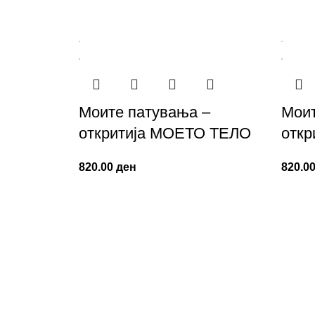
Моите патувања –
Моит
откритија МОЕТО ТЕЛО
отк
820.00
ден
820.0