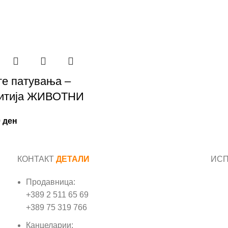
е патувања –
ритија ЖИВОТНИ
0
ден
КОНТАКТ
ДЕТАЛИ
ИС
Продавница:
Име
+389 2 511 65 69
+389 75 319 766
Е-м
Канцеларии: