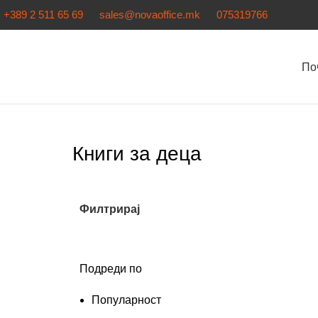
+389 2 511 65 69
sales@novaoffice.mk
075319766
По
Книги за деца
Филтрирај
Подреди по
Популарност