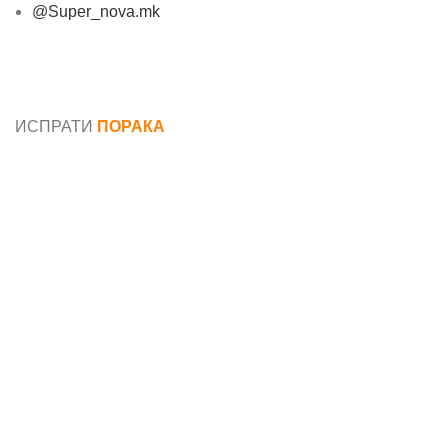
@Super_nova.mk
Општи услови и политика за заштита на лични
податоци
ИСПРАТИ
ПОРАКА
Име*
Е-маил*
Порака*