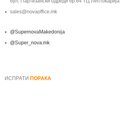
бул. Партизански одреди бр.64 ТЦ Лептокарија
sales@novaoffice.mk
@SupernovaMakedonija
@Super_nova.mk
Општи услови и политика за заштита на лични
податоци
ИСПРАТИ
ПОРАКА
Име*
Е-маил*
Порака*