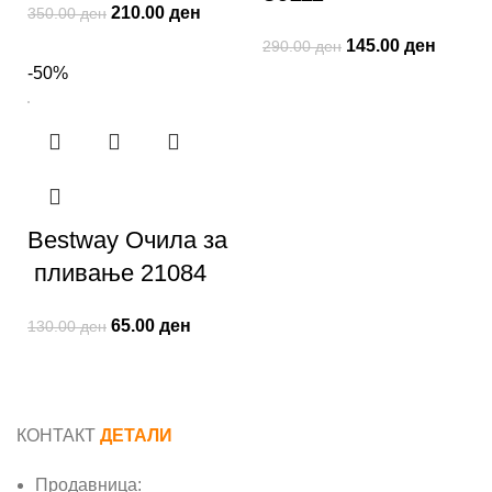
210.00
ден
350.00
ден
145.00
ден
290.00
ден
-50%
Bestway Очила за
пливање 21084
65.00
ден
130.00
ден
КОНТАКТ
ДЕТАЛИ
Продавница: