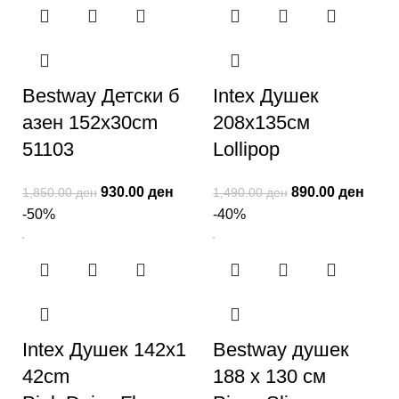
Bestway Детски б
Intex Душек
азен 152x30cm
208х135см
51103
Lollipop
930.00
ден
890.00
ден
1,850.00
ден
1,490.00
ден
-50%
-40%
Intex Душек 142x1
Bestway душек
42cm
188 х 130 см