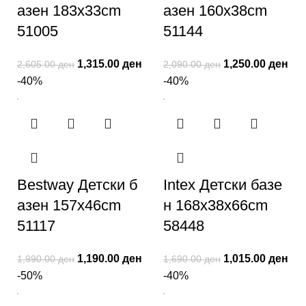
азен 183x33cm
азен 160x38cm
51005
51144
1,315.00
ден
1,250.00
ден
2,605.00
ден
2,090.00
ден
-40%
-40%
Bestway Детски б
Intex Детски базе
азен 157x46cm
н 168x38x66cm
51117
58448
1,190.00
ден
1,015.00
ден
1,990.00
ден
1,690.00
ден
-50%
-40%