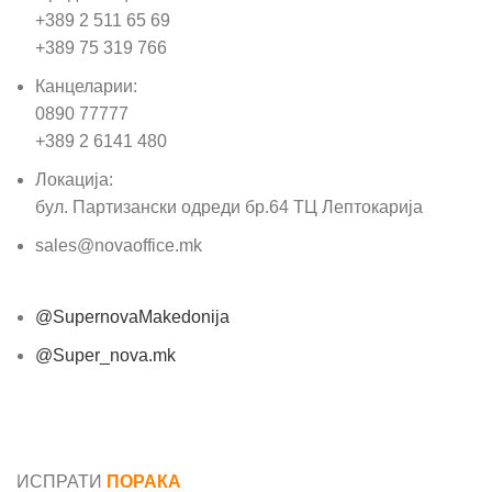
+389 2 511 65 69
+389 75 319 766
Канцеларии:
0890 77777
+389 2 6141 480
Локација:
бул. Партизански одреди бр.64 ТЦ Лептокарија
sales@novaoffice.mk
@SupernovaMakedonija
@Super_nova.mk
Општи услови и политика за заштита на лични
податоци
ИСПРАТИ
ПОРАКА