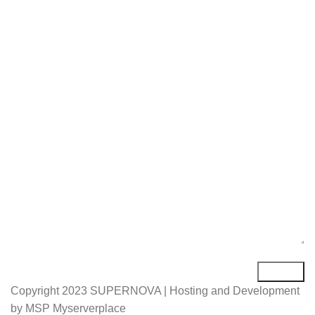
Име*
Е-маил*
Порака*
Copyright
2023 SUPERNOVA | Hosting and Development
by MSP Myserverplace