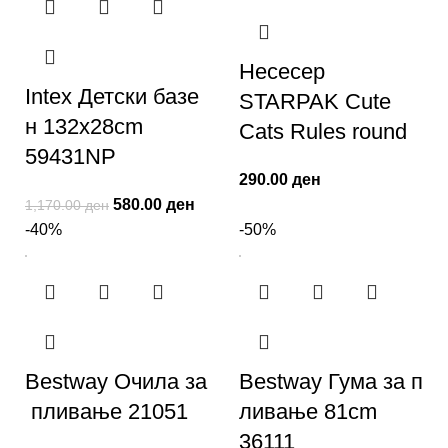
Несесер
Intex Детски базе
STARPAK Cute
н 132x28cm
Cats Rules round
59431NP
290.00
ден
580.00
ден
1,170.00
ден
-40%
-50%
Bestway Очила за
Bestway Гума за п
пливање 21051
ливање 81cm
36111