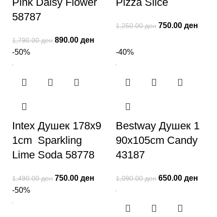
Pink Daisy Flower
Pizza Slice
58787
750.00
ден
1,250.00
ден
890.00
ден
1,790.00
ден
-50%
-40%
Intex Душек 178x9
Bestway Душек 1
1cm Sparkling
90x105cm Candy
Lime Soda 58778
43187
750.00
ден
650.00
ден
1,490.00
ден
1,090.00
ден
-50%