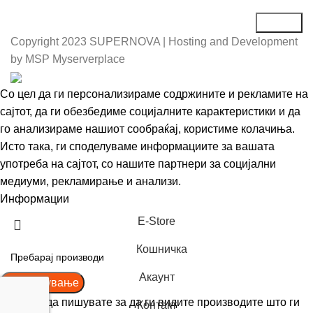
Copyright
2023 SUPERNOVA | Hosting and Development
by MSP Myserverplace
Со цел да ги персонализираме содржините и рекламите на
сајтот, да ги обезбедиме социјалните карактеристики и да
го анализираме нашиот сообраќај, користиме колачиња.
Исто така, ги споделуваме информациите за вашата
употреба на сајтот, со нашите партнери за социјални
медиуми, рекламирање и анализи.
Информации
Се согласувам
Е-Store
Кошничка
Акаунт
Пребарување
Почнете да пишувате за да ги видите производите што ги
Контакт