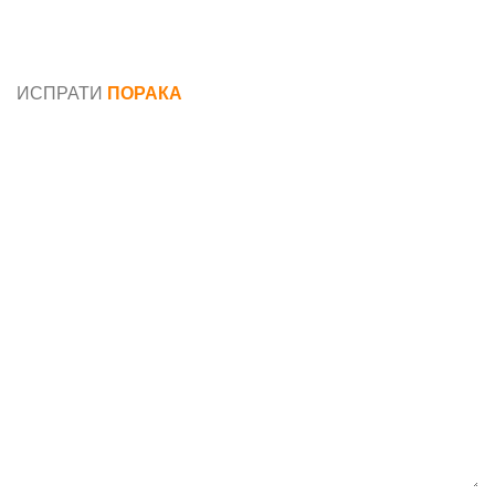
Општи услови и политика за заштита на лични
податоци
ИСПРАТИ
ПОРАКА
Име*
Е-маил*
Порака*