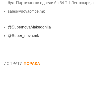
бул. Партизански одреди бр.64 ТЦ Лептокарија
sales@novaoffice.mk
@SupernovaMakedonija
@Super_nova.mk
Општи услови и политика за заштита на лични
податоци
ИСПРАТИ
ПОРАКА
Име*
Е-маил*
Порака*