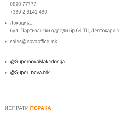
0890 77777
+389 2 6141 480
Локација:
бул. Партизански одреди бр.64 ТЦ Лептокарија
sales@novaoffice.mk
@SupernovaMakedonija
@Super_nova.mk
Општи услови и политика за заштита на лични
податоци
ИСПРАТИ
ПОРАКА
Име*