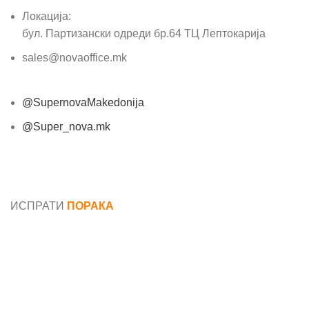
Локација:
бул. Партизански одреди бр.64 ТЦ Лептокарија
sales@novaoffice.mk
@SupernovaMakedonija
@Super_nova.mk
Општи услови и политика за заштита на лични
податоци
ИСПРАТИ
ПОРАКА
Име*
Е-маил*