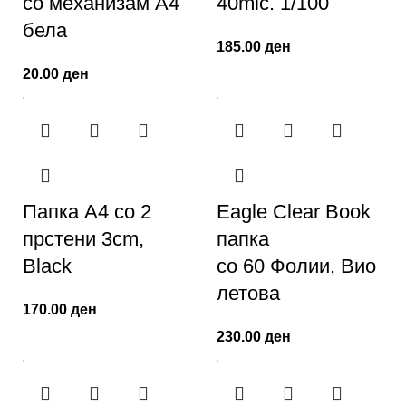
со механизам А4
40mic. 1/100
бела
185.00
ден
20.00
ден
Папка A4 со 2
Eagle Clear Book
прстени 3cm,
папка
Black
со 60 Фолии, Вио
летова
170.00
ден
230.00
ден