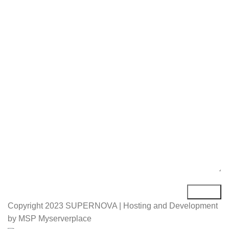
Име*
Е-маил*
Порака*
Copyright
2023 SUPERNOVA | Hosting and Development
by MSP Myserverplace