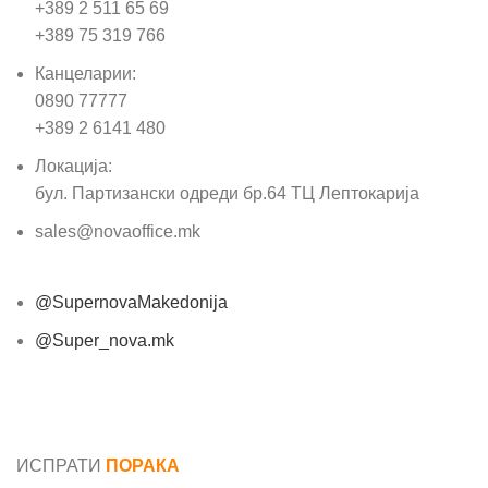
+389 2 511 65 69
+389 75 319 766
Канцеларии:
0890 77777
+389 2 6141 480
Локација:
бул. Партизански одреди бр.64 ТЦ Лептокарија
sales@novaoffice.mk
@SupernovaMakedonija
@Super_nova.mk
Општи услови и политика за заштита на лични
податоци
ИСПРАТИ
ПОРАКА