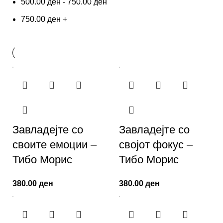
500.00
ден
-
750.00
ден
750.00
ден
+
Завладејте со
Завладејте со
своите емоции –
својот фокус –
Тибо Морис
Тибо Морис
380.00
ден
380.00
ден