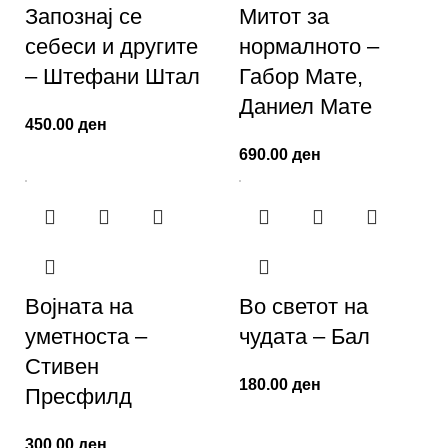
Запознај се
Митот за
себеси и другите
нормалното –
– Штефани Штал
Габор Мате,
Даниел Мате
450.00
ден
690.00
ден
Војната на
Во светот на
уметноста –
чудата – Бал
Стивен
180.00
ден
Пресфилд
300.00
ден