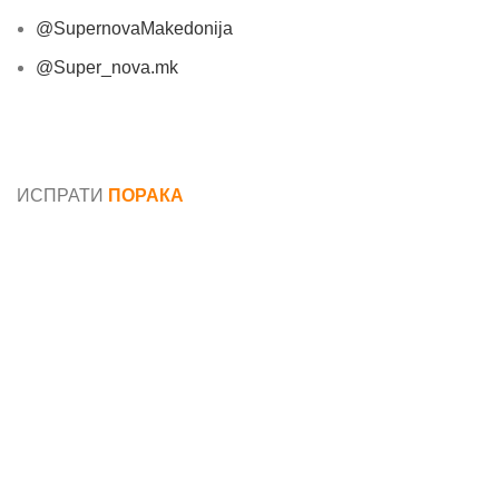
@SupernovaMakedonija
@Super_nova.mk
Општи услови и политика за заштита на лични
податоци
ИСПРАТИ
ПОРАКА
Име*
Е-маил*
Порака*