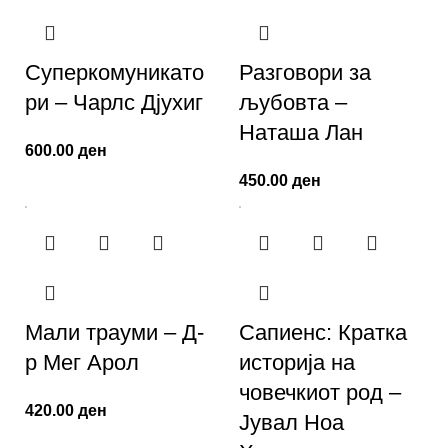
Суперкомуникато
Разговори за
ри – Чарлс Дјухиг
љубовта –
Наташа Лан
600.00
ден
450.00
ден
Мали трауми – Д-
Сапиенс: Кратка
р Мег Арол
историја на
човечкиот род –
420.00
ден
Јувал Ноа