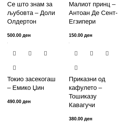
Се што знам за
Малиот принц –
љубовта – Доли
Антоан Де Сент-
Олдертон
Егзипери
500.00
ден
150.00
ден
Токио засекогаш
Приказни од
– Емико Џин
кафулето –
Тошиказу
490.00
ден
Кавагучи
380.00
ден