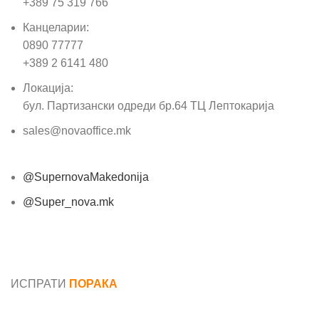
+389 75 319 766
Канцеларии:
0890 77777
+389 2 6141 480
Локација:
бул. Партизански одреди бр.64 ТЦ Лептокарија
sales@novaoffice.mk
@SupernovaMakedonija
@Super_nova.mk
Општи услови и политика за заштита на лични
податоци
ИСПРАТИ
ПОРАКА
Име*