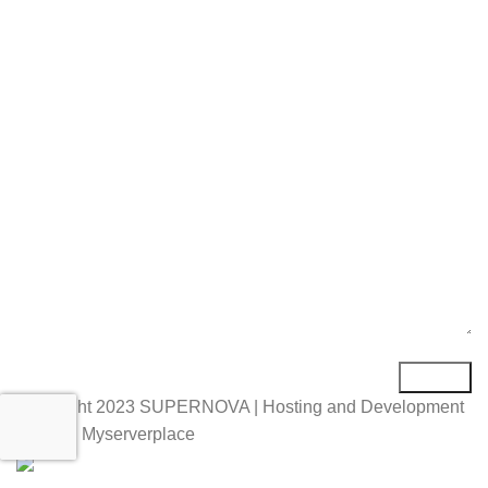
Е-маил*
Порака*
Copyright
2023 SUPERNOVA | Hosting and Development
by MSP Myserverplace