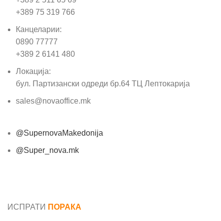
+389 75 319 766
Канцеларии:
0890 77777
+389 2 6141 480
Локација:
бул. Партизански одреди бр.64 ТЦ Лептокарија
sales@novaoffice.mk
@SupernovaMakedonija
@Super_nova.mk
Општи услови и политика за заштита на лични
податоци
ИСПРАТИ
ПОРАКА