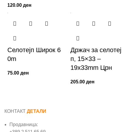
120.00
ден
Селотејп Широк 6
Држач за селотеј
0m
п, 15×33 –
19x33mm Црн
75.00
ден
205.00
ден
КОНТАКТ
ДЕТАЛИ
Продавница:
+389 2 511 65 69