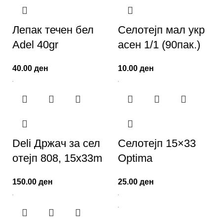
Лепак течен бел
Селотејп мал укр
Adel 40gr
асен 1/1 (90пак.)
40.00
ден
10.00
ден
Deli Држач за сел
Селотејп 15×33
отејп 808, 15x33m
Optima
150.00
ден
25.00
ден