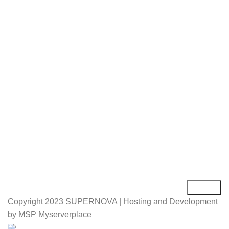
Име*
Е-маил*
Порака*
Copyright
2023 SUPERNOVA | Hosting and Development
by MSP Myserverplace