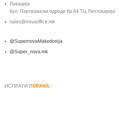
Локација:
бул. Партизански одреди бр.64 ТЦ Лептокарија
sales@novaoffice.mk
@SupernovaMakedonija
@Super_nova.mk
Општи услови и политика за заштита на лични
податоци
ИСПРАТИ
ПОРАКА
Име*
Е-маил*