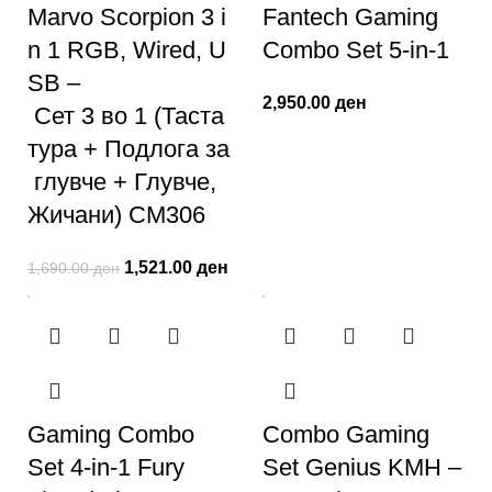
Marvo Scorpion 3 i
Fantech Gaming
n 1 RGB, Wired, U
Combo Set 5-in-1
SB –
2,950.00
ден
Сет 3 во 1 (Таста
тура + Подлога за
глувче + Глувче,
Жичани) CM306
1,521.00
ден
1,690.00
ден
Gaming Combo
Combo Gaming
Set 4-in-1 Fury
Set Genius KMH –