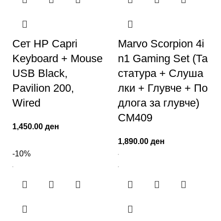
Сет HP Capri
Marvo Scorpion 4i
Keyboard + Mouse
n1 Gaming Set (Та
USB Black,
статура + Слуша
Pavilion 200,
лки + Глувче + По
Wired
длога за глувче)
CM409
1,450.00
ден
1,890.00
ден
-10%