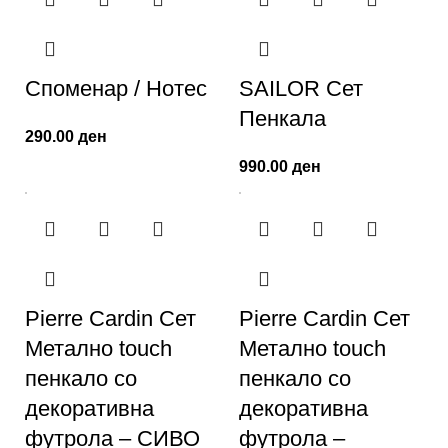
Споменар / Нотес
SAILOR Сет
Пенкала
290.00
ден
990.00
ден
Pierre Cardin Сет
Pierre Cardin Сет
Метално touch
Метално touch
пенкало со
пенкало со
декоративна
декоративна
футрола – СИВО
футрола –