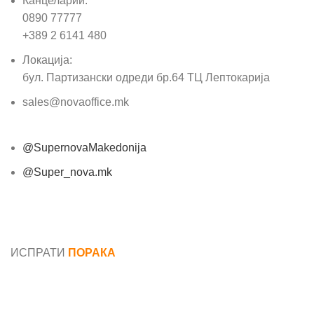
Канцеларии:
0890 77777
+389 2 6141 480
Локација:
бул. Партизански одреди бр.64 ТЦ Лептокарија
sales@novaoffice.mk
@SupernovaMakedonija
@Super_nova.mk
Општи услови и политика за заштита на лични
податоци
ИСПРАТИ
ПОРАКА
Име*