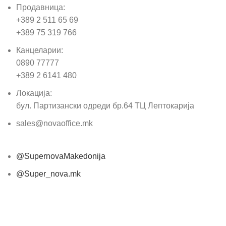
Продавница:
+389 2 511 65 69
+389 75 319 766
Канцеларии:
0890 77777
+389 2 6141 480
Локација:
бул. Партизански одреди бр.64 ТЦ Лептокарија
sales@novaoffice.mk
@SupernovaMakedonija
@Super_nova.mk
Општи услови и политика за заштита на лични
податоци