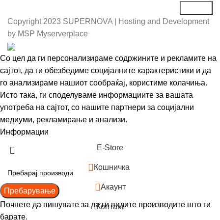
Copyright
2023 SUPERNOVA | Hosting and Development
by MSP Myserverplace
Со цел да ги персонализираме содржините и рекламите на
сајтот, да ги обезбедиме социјалните карактеристики и да
го анализираме нашиот сообраќај, користиме колачиња.
Исто така, ги споделуваме информациите за вашата
употреба на сајтот, со нашите партнери за социјални
медиуми, рекламирање и анализи.
Информации
Се согласувам
Е-Store
0
Кошничка
Акаунт
Пребарување
Почнете да пишувате за да ги видите производите што ги
Контакт
барате.