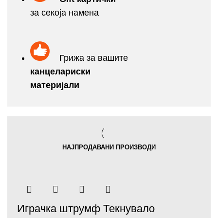
за секоја намена
Грижа за вашите
канцелариски
матeријали
НАЈПРОДАВАНИ ПРОИЗВОДИ
Играчка штрумф Текнувало