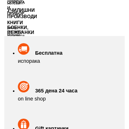
ОПРЕМА
нотеси...
И
УЧИЛИШНИ
ПРИБОР
ПРОИЗВОДИ
КНИГИ
БОЕНКИ,
ранци,
тетратки,
ВЕЖБАНКИ
моливи,
Најновите
боици...
модели
на
Принтери
Бесплатна
Тонери
испорака
Кертриџи
Canon,
HP,
brother...
365 дена 24 часа
on line shop
Gift картички