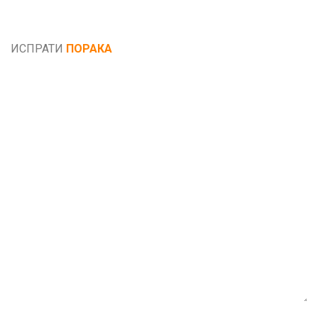
Општи услови и политика за заштита на лични
податоци
ИСПРАТИ
ПОРАКА
Име*
Е-маил*
Порака*