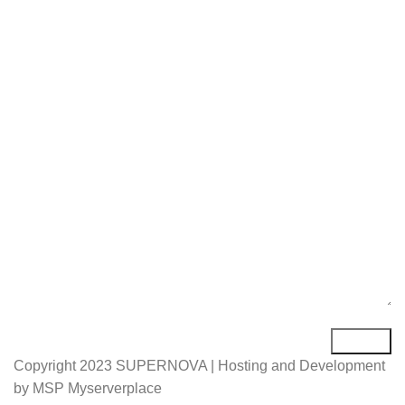
Име*
Е-маил*
Порака*
Copyright
2023 SUPERNOVA | Hosting and Development
by MSP Myserverplace