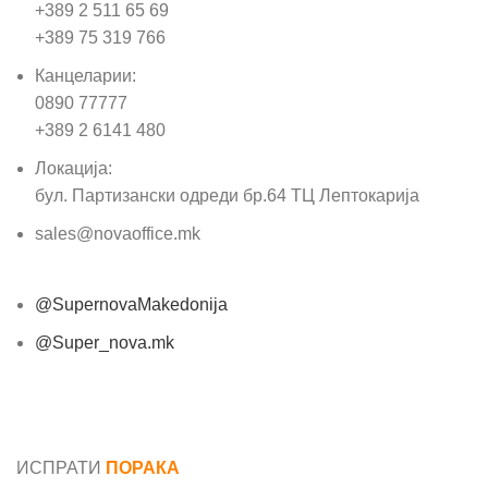
+389 2 511 65 69
+389 75 319 766
Канцеларии:
0890 77777
+389 2 6141 480
Локација:
бул. Партизански одреди бр.64 ТЦ Лептокарија
sales@novaoffice.mk
@SupernovaMakedonija
@Super_nova.mk
Општи услови и политика за заштита на лични
податоци
ИСПРАТИ
ПОРАКА