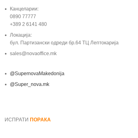
Канцеларии:
0890 77777
+389 2 6141 480
Локација:
бул. Партизански одреди бр.64 ТЦ Лептокарија
sales@novaoffice.mk
@SupernovaMakedonija
@Super_nova.mk
Општи услови и политика за заштита на лични
податоци
ИСПРАТИ
ПОРАКА
Име*