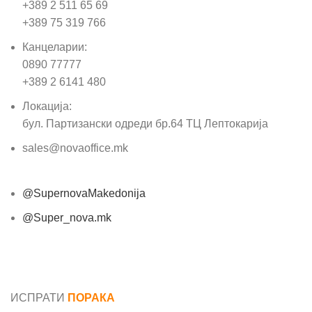
+389 2 511 65 69
+389 75 319 766
Канцеларии:
0890 77777
+389 2 6141 480
Локација:
бул. Партизански одреди бр.64 ТЦ Лептокарија
sales@novaoffice.mk
@SupernovaMakedonija
@Super_nova.mk
Општи услови и политика за заштита на лични
податоци
ИСПРАТИ
ПОРАКА