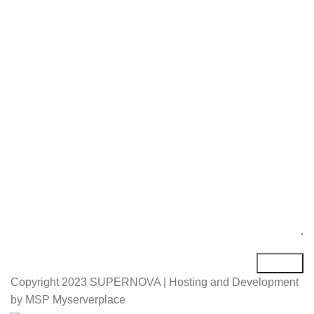
Име*
Е-маил*
Порака*
Copyright
2023 SUPERNOVA | Hosting and Development
by MSP Myserverplace