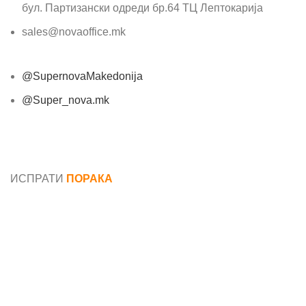
бул. Партизански одреди бр.64 ТЦ Лептокарија
sales@novaoffice.mk
@SupernovaMakedonija
@Super_nova.mk
Општи услови и политика за заштита на лични
податоци
ИСПРАТИ
ПОРАКА
Име*
Е-маил*
Порака*