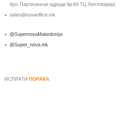
бул. Партизански одреди бр.64 ТЦ Лептокарија
sales@novaoffice.mk
@SupernovaMakedonija
@Super_nova.mk
Општи услови и политика за заштита на лични
податоци
ИСПРАТИ
ПОРАКА
Име*
Е-маил*
Порака*