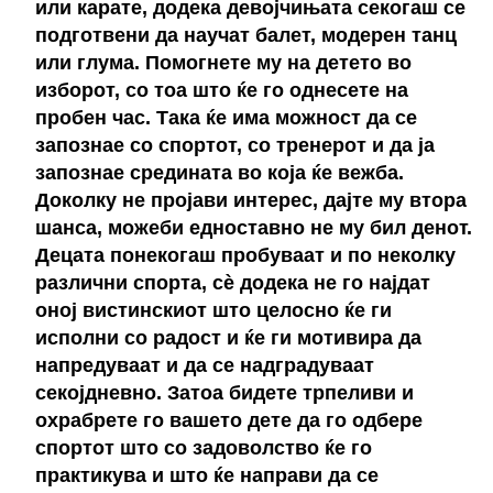
или карате, додека девојчињата секогаш се
подготвени да научат балет, модерен танц
или глума. Помогнете му на детето во
изборот, со тоа што ќе го однесете на
пробен час. Така ќе има можност да се
запознае со спортот, со тренерот и да ја
запознае средината во која ќе вежба.
Доколку не пројави интерес, дајте му втора
шанса, можеби едноставно не му бил денот.
Децата понекогаш пробуваат и по неколку
различни спорта, сѐ додека не го најдат
оној вистинскиот што целосно ќе ги
исполни со радост и ќе ги мотивира да
напредуваат и да се надградуваат
секојдневно. Затоа бидете трпеливи и
охрабрете го вашето дете да го одбере
спортот што со задоволство ќе го
практикува и што ќе направи да се