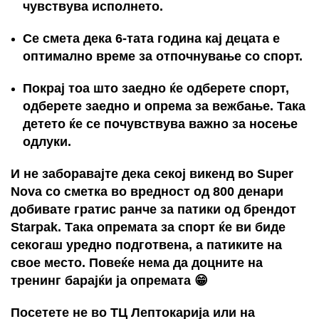
чувствува исполнето.
Се смета дека 6-тата година кај децата е
оптимално време за отпочнување со спорт.
Покрај тоа што заедно ќе одберете спорт,
одберете заедно и опрема за вежбање. Така
детето ќе се почувствува важно за носење
одлуки.
И не заборавајте дека секој викенд во Super
Nova со сметка во вредност од 800 денари
добивате гратис ранче за патики
од брендот
Starpak
. Така опремата за спорт ќе ви биде
секогаш уредно подготвена, а патиките на
свое место. Повеќе нема да доцните на
тренинг барајќи ја опремата 😁
Посетете не во ТЦ Лептокарија или на