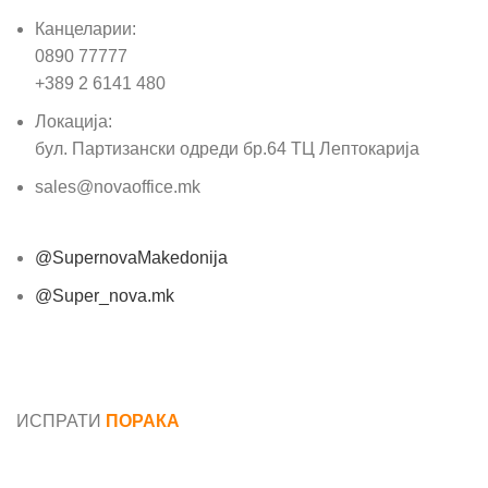
Канцеларии:
0890 77777
+389 2 6141 480
Локација:
бул. Партизански одреди бр.64 ТЦ Лептокарија
sales@novaoffice.mk
@SupernovaMakedonija
@Super_nova.mk
Општи услови и политика за заштита на лични
податоци
ИСПРАТИ
ПОРАКА
Име*