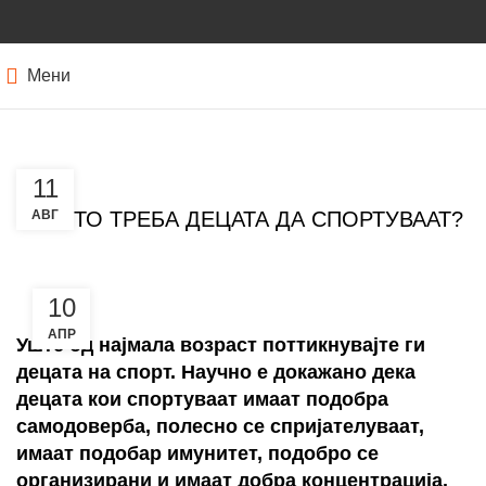
Мени
БЛОГ
11
ЗОШТО ТРЕБА ДЕЦАТА ДА СПОРТУВААТ?
АВГ
10
АПР
Уште од најмала возраст поттикнувајте ги
децата на спорт. Научно е докажано дека
децата кои спортуваат имаат подобра
самодоверба, полесно се спријателуваат,
имаат подобар имунитет, подобро се
организирани и имаат добра концентрација.