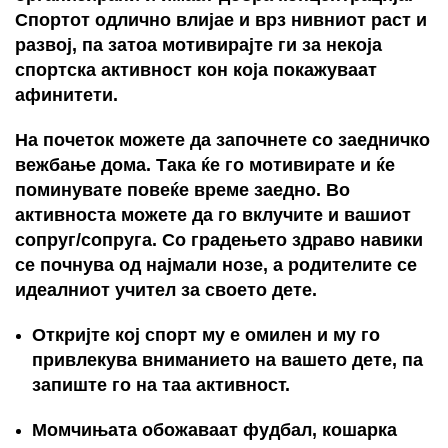
Спортот одлично влијае и врз нивниот раст и
развој, па затоа мотивирајте ги за некоја
спортска активност кон која покажуваат
афинитети.
На почеток можете да започнете со заедничко
вежбање дома. Така ќе го мотивирате и ќе
поминувате повеќе време заедно. Во
активноста можете да го вклучите и вашиот
сопруг/сопруга. Со градењето здраво навики
се почнува од најмали нозе, а родителите се
идеалниот учител за своето дете.
Откријте кој спорт му е омилен и му го
привлекува вниманието на вашето дете, па
запиште го на таа активност.
Момчињата обожаваат фудбал, кошарка