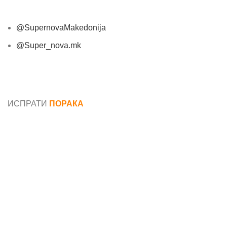
@SupernovaMakedonija
@Super_nova.mk
Општи услови и политика за заштита на лични
податоци
ИСПРАТИ
ПОРАКА
Име*
Е-маил*
Порака*