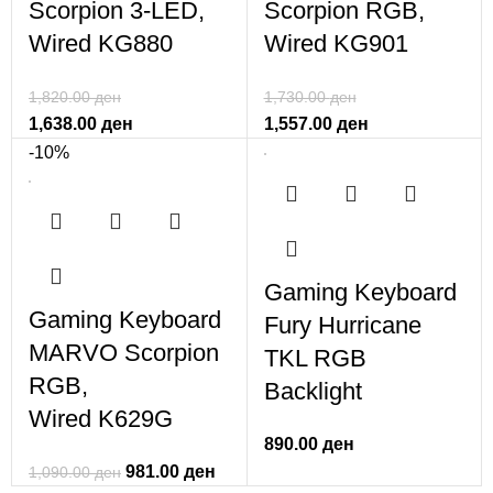
Scorpion 3-LED,
Scorpion RGB,
Wired KG880
Wired KG901
1,820.00
ден
1,730.00
ден
1,638.00
ден
1,557.00
ден
-10%
Gaming Keyboard
Gaming Keyboard
Fury Hurricane
MARVO Scorpion
TKL RGB
RGB,
Backlight
Wired K629G
890.00
ден
981.00
ден
1,090.00
ден