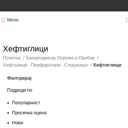
Мени
Хефтиглици
Почетна
Канцелариска Опрема и Прибор
Хефталици - Перфоратори - Спојување
Хефтиглици
Филтрирај
Подреди по
Популарност
Просечна оцена
Нови