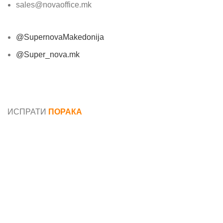
sales@novaoffice.mk
@SupernovaMakedonija
@Super_nova.mk
Општи услови и политика за заштита на лични
податоци
ИСПРАТИ
ПОРАКА
Име*
Е-маил*
Порака*