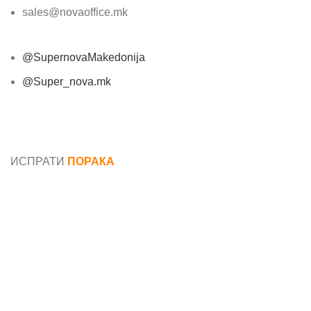
sales@novaoffice.mk
@SupernovaMakedonija
@Super_nova.mk
Општи услови и политика за заштита на лични
податоци
ИСПРАТИ
ПОРАКА
Име*
Е-маил*
Порака*