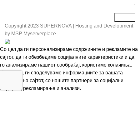
Copyright
2023 SUPERNOVA | Hosting and Development
by MSP Myserverplace
Со цел да ги персонализираме содржините и рекламите на
сајтот, да ги обезбедиме социјалните карактеристики и да
го анализираме нашиот сообраќај, користиме колачиња.
Исто така, ги споделуваме информациите за вашата
употреба на сајтот, со нашите партнери за социјални
медиуми, рекламирање и анализи.
Информации
Се согласувам
Е-Store
Кошничка
Акаунт
Пребарување