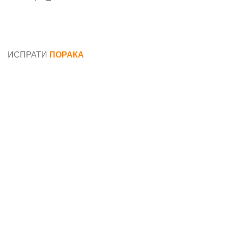
Општи услови и политика за заштита на лични
податоци
ИСПРАТИ
ПОРАКА
Име*
Е-маил*
Порака*