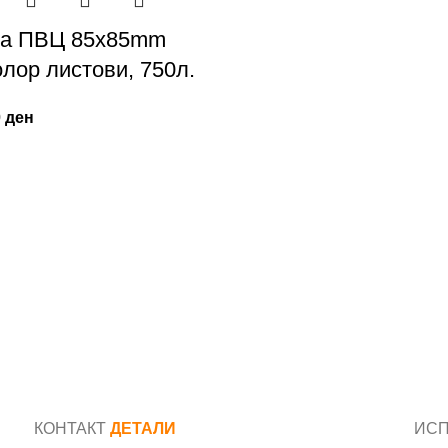
ка ПВЦ 85x85mm
олор листови, 750л.
0
ден
КОНТАКТ
ДЕТАЛИ
ИС