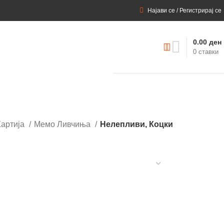
Најави се / Регистрирај се
0.00
ден
0
ставки
Хартија
Мемо Ливчиња
Нелепливи, Коцки