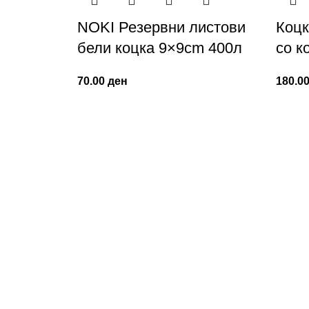
NOKI Резервни листови
Коц
бели коцка 9×9сm 400л
со к
70.00
ден
180.0