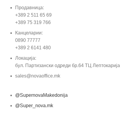
Продавница:
Име
+389 2 511 65 69
+389 75 319 766
Е-м
Канцеларии:
0890 77777
Пор
+389 2 6141 480
Локација:
бул. Партизански одреди бр.64 ТЦ Лептокарија
sales@novaoffice.mk
@SupernovaMakedonija
@Super_nova.mk
Општи услови и политика за заштита на лични
податоци