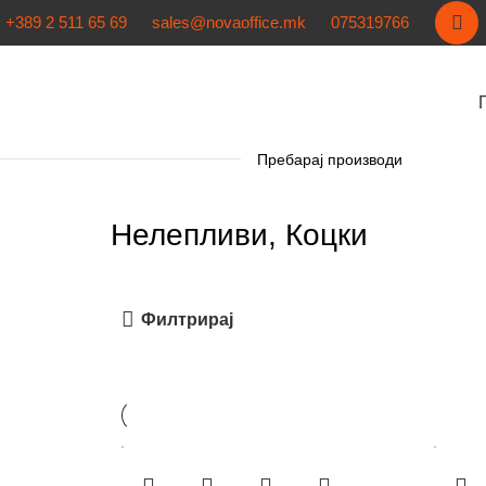
+389 2 511 65 69
sales@novaoffice.mk
075319766
Нелепливи, Коцки
Филтрирај