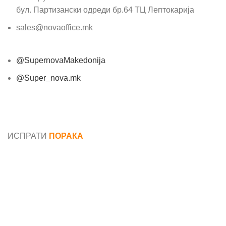
бул. Партизански одреди бр.64 ТЦ Лептокарија
sales@novaoffice.mk
@SupernovaMakedonija
@Super_nova.mk
Општи услови и политика за заштита на лични
податоци
ИСПРАТИ
ПОРАКА
Име*
Е-маил*