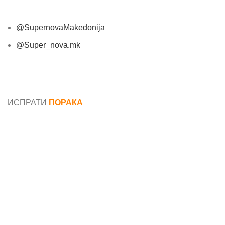
@SupernovaMakedonija
@Super_nova.mk
Општи услови и политика за заштита на лични
податоци
ИСПРАТИ
ПОРАКА
Име*
Е-маил*
Порака*