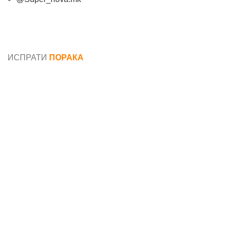
Општи услови и политика за заштита на лични
податоци
ИСПРАТИ
ПОРАКА
Име*
Е-маил*
Порака*