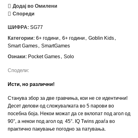
Додај во Омилени
Спореди
ШИФРА:
SG77
Категории:
6+ години
,
6+ години
,
Goblin Kids
,
Smart Games
,
SmartGames
Ознаки:
Pocket Games
,
Solo
Сподели:
Исти, но различни!
Станува збор за две гравчиња, кои не се идентични!
Десет делови од сложувалката во 5 парови во
посебна боја. Некои можат да се вклопат под агол од
90°, а некои под агол од 45°. IQ Twins доаѓа во
практично пакување погодно за патувања.