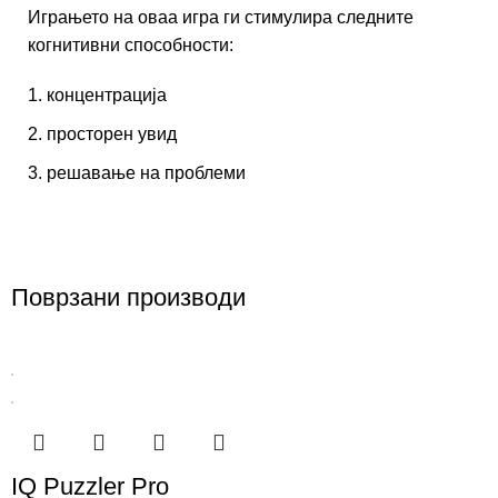
Играњето на оваа игра ги стимулира следните
когнитивни способности:
концентрација
просторен увид
решавање на проблеми
Поврзани производи
IQ Puzzler Pro