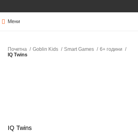
Мени
Почетна
Goblin Kids
Smart Games
6+ години
IQ Twins
Кликнете за зголемување
IQ Twins