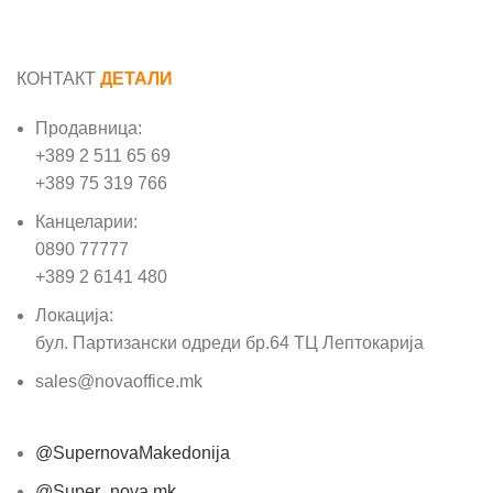
КОНТАКТ
ДЕТАЛИ
Продавница:
+389 2 511 65 69
+389 75 319 766
Канцеларии:
0890 77777
+389 2 6141 480
Локација:
бул. Партизански одреди бр.64 ТЦ Лептокарија
sales@novaoffice.mk
@SupernovaMakedonija
@Super_nova.mk