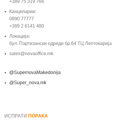
+389 75 319 766
Канцеларии:
0890 77777
+389 2 6141 480
Локација:
бул. Партизански одреди бр.64 ТЦ Лептокарија
sales@novaoffice.mk
@SupernovaMakedonija
@Super_nova.mk
Општи услови и политика за заштита на лични
податоци
ИСПРАТИ
ПОРАКА
Име*