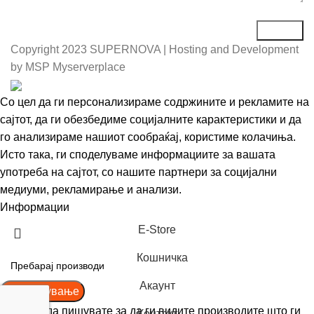
Copyright
2023 SUPERNOVA | Hosting and Development
by MSP Myserverplace
Со цел да ги персонализираме содржините и рекламите на
сајтот, да ги обезбедиме социјалните карактеристики и да
го анализираме нашиот сообраќај, користиме колачиња.
Исто така, ги споделуваме информациите за вашата
употреба на сајтот, со нашите партнери за социјални
медиуми, рекламирање и анализи.
Информации
Се согласувам
Е-Store
Кошничка
Акаунт
Пребарување
Почнете да пишувате за да ги видите производите што ги
Контакт