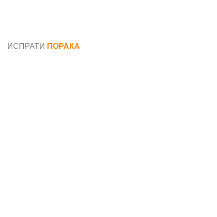
Општи услови и политика за заштита на лични
податоци
ИСПРАТИ
ПОРАКА
Име*
Е-маил*
Порака*